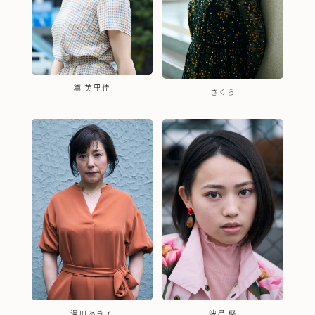
黛 英里佳
さくら
湯川あき子
波星 馨