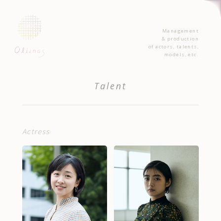
Management
& production
of actors, talents,
models, etc.
Talent
Actress