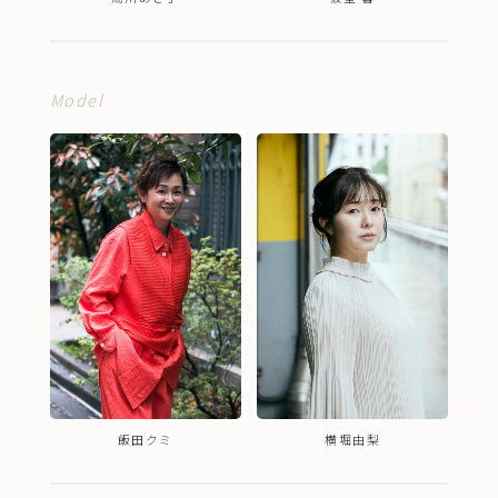
Model
飯田クミ
横堀由梨