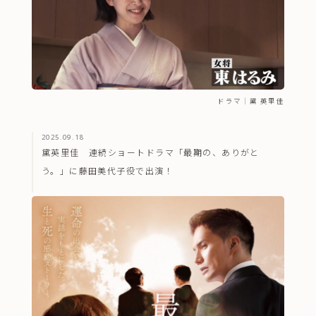
ドラマ
｜
黛 英里佳
2025.09.18
黛英里佳 連続ショートドラマ「最期の、ありがと
う。」に藤田美代子役で出演！