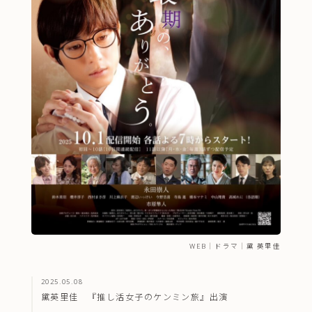
WEB
｜
ドラマ
｜
黛 英里佳
2025.05.08
黛英里佳 『推し活女子のケンミン旅』出演