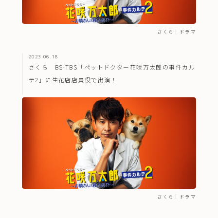
さくら
｜
ドラマ
2023.06.18
さくら BS-TBS「ペットドクター花咲万太郎の事件カル
テ2」に生花店店員役で出演！
さくら
｜
ドラマ