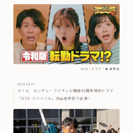
WEB
｜
ドラマ
｜
黛 英里佳
2024.04.01
さくら カンテレ・フジテレビ開局65周年特別ドラマ
「GTO リバイバル」内山杏奈役で出演！