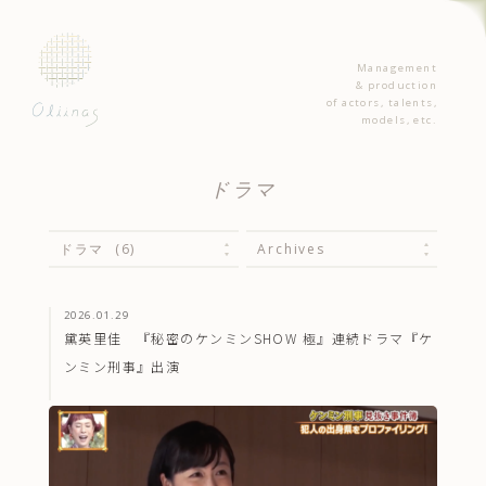
Management
& production
of actors, talents,
models, etc.
ドラマ
2026.01.29
黛英里佳 『秘密のケンミンSHOW 極』連続ドラマ『ケ
ンミン刑事』出演