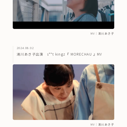
MV
｜
湯川あき子
2024.08.02
湯川あき子出演 s**t kingz『 MORECHAU 』MV
MV
｜
湯川あき子