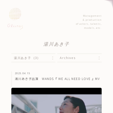
Management
& production
of actors, talents,
models, etc.
湯川あき子
2025.04.15
湯川あき子出演 WANDS『 WE ALL NEED LOVE 』MV